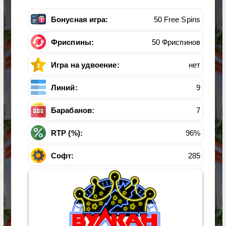
Бонусная игра:
50 Free Spins
Фриспины:
50 Фриспинов
Игра на удвоение:
нет
Линий:
9
Барабанов:
7
RTP (%):
96%
Софт:
285