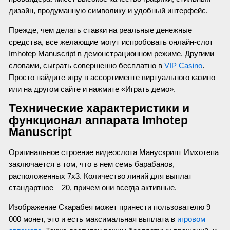
дизайн, продуманную символику и удобный интерфейс.
Прежде, чем делать ставки на реальные денежные
средства, все желающие могут испробовать онлайн-слот
Imhotep Manuscript в демонстрационном режиме. Другими
словами, сыграть совершенно бесплатно в
VIP Casino
.
Просто найдите игру в ассортименте виртуального казино
или на другом сайте и нажмите «Играть демо».
Технические характеристики и
функционал аппарата Imhotep
Manuscript
Оригинальное строение видеослота Манускрипт Имхотепа
заключается в том, что в нем семь барабанов,
расположенных 7х3. Количество линий для выплат
стандартное – 20, причем они всегда активные.
Изображение Скарабея может принести пользователю 9
000 монет, это и есть максимальная выплата в
игровом