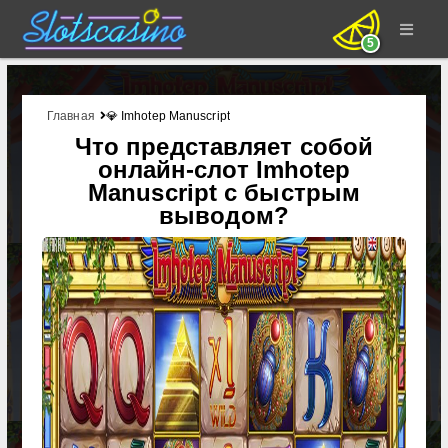
5
Главная
💎 Imhotep Manuscript
Что представляет собой
онлайн-слот Imhotep
Manuscript с быстрым
выводом?