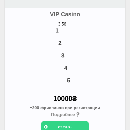
MasterCard
Privat24
VIP Casino
3.56
1
2
3
4
5
10000₴
+200 фриспинов при регистрации
Подробнее
Вейджер:
ИГРАТЬ