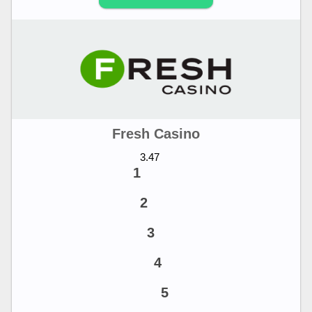
Минимальный
депозит:
Способы
ввода:
VISA
MasterCard
Privat24
Fresh Casino
3.47
1
2
3
4
5