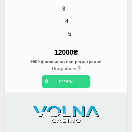
3
4
5
12000₴
+500 фриспинов при регистрации
Подробнее
Вейджер:
ИГРАТЬ
Минимальный
депозит:
Способы
ввода:
MasterCard
Privat24