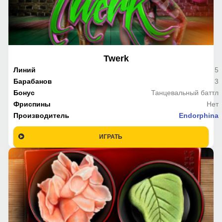
Twerk
Линий
5
Барабанов
3
Бонус
Танцевальный баттл
Фриспины
Нет
Производитель
Endorphina
ИГРАТЬ