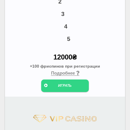
2
3
4
5
12000₴
+100 фриспинов при регистрации
Подробнее
Вейджер:
ИГРАТЬ
Минимальный
депозит:
Способы
ввода:
VISA