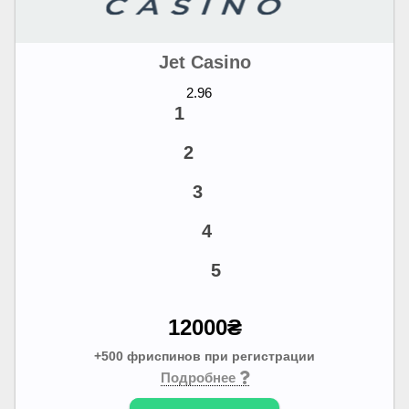
ввода:
MasterCard
VISA
Jet Casino
2.96
1
2
3
4
5
12000₴
+500 фриспинов при регистрации
Подробнее
Вейджер: