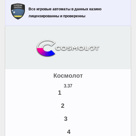
Все игровые автоматы в данных казино
лицензированны и проверенны
Космолот
3.37
1
2
3
4