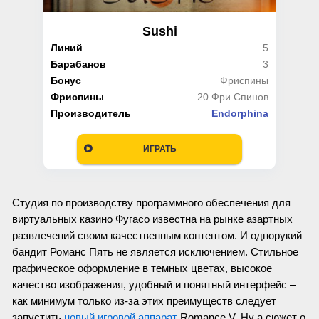
Sushi
Линий
5
Барабанов
3
Бонус
Фриспины
Фриспины
20 Фри Спинов
Производитель
Endorphina
ИГРАТЬ
Студия по производству программного обеспечения для
виртуальных казино Фугасо известна на рынке азартных
развлечений своим качественным контентом. И однорукий
бандит Романс Пять не является исключением. Стильное
графическое оформление в темных цветах, высокое
качество изображения, удобный и понятный интерфейс –
как минимум только из-за этих преимуществ следует
запустить
новый игровой аппарат
Romance V. Ну а сюжет о