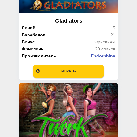
Gladiators
Линий
5
Барабанов
21
Бонус
Фриспины
Фриспины
20 спинов
Производитель
Endorphina
ИГРАТЬ