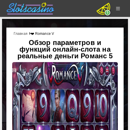
5
Главная
❤️ Romance V
Обзор параметров и
функций онлайн-слота на
реальные деньги Романс 5