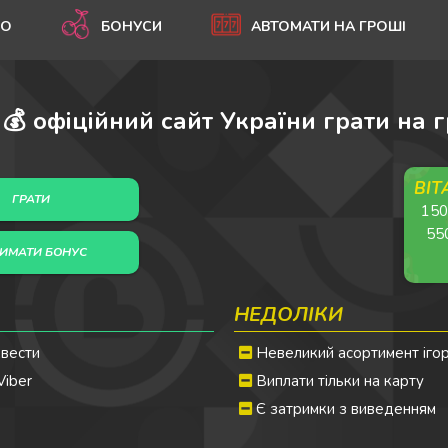
НО
БОНУСИ
АВТОМАТИ НА ГРОШІ
💰 офіційний сайт України грати на 
ВІ
ГРАТИ
15
55
ИМАТИ БОНУС
НЕДОЛІКИ
квести
Невеликий асортимент іго
Viber
Виплати тільки на карту
Є затримки з виведенням