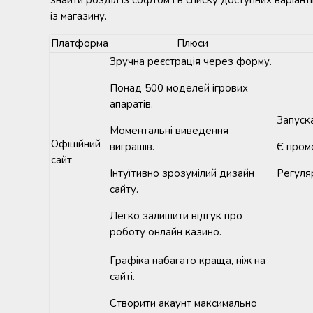
із магазину.
Платформа
Плюси
Зручна реєстрація через форму.
Понад 500 моделей ігрових
апаратів.
Запуск
Моментальні виведення
Офіційний
виграшів.
Є промо
сайт
Інтуїтивно зрозумілий дизайн
Регуля
сайту.
Легко залишити відгук про
роботу онлайн казино.
Графіка набагато краща, ніж на
сайті.
Створити акаунт максимально