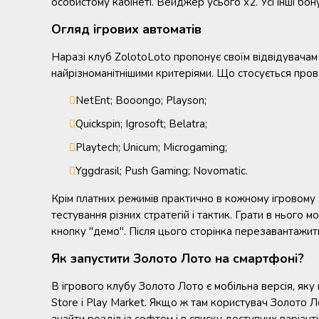
особистому кабінеті. Вейджер усього х2. Усі інші бо
Огляд ігрових автоматів
Наразі клуб ZolotoLoto пропонує своїм відвідувачам
найрізноманітнішими критеріями. Що стосується прова
NetEnt; Booongo; Playson;
Quickspin; Igrosoft; Belatra;
Playtech; Unicum; Microgaming;
Yggdrasil; Push Gaming; Novomatic.
Крім платних режимів практично в кожному ігровому 
тестування різних стратегій і тактик. Грати в нього 
кнопку "демо". Після цього сторінка перезавантажить
Як запустити Золото Лото на смартфоні?
В ігрового клубу Золото Лото є мобільна версія, як
Store і Play Market. Якщо ж там користувач Золото Л
знайти розділ із софтом і в списку доступних варіан