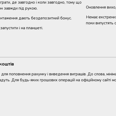
грати, де завгодно і коли завгодно, тому що
Оновлення виход
н завжди під рукою.
Немає екстрених
антаження дають бездепозитний бонус.
поки випустять 
апустити і на планшеті.
 коштів
 для поповнення рахунку і виведення виграшів. До слова, мінім
адуть. Для будь-яких грошових операцій на офіційному сайті мо