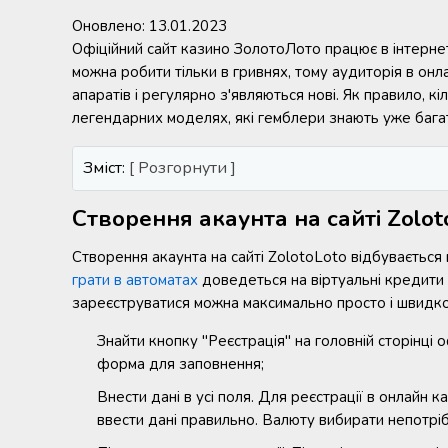
Оновлено: 13.01.2023
Офіційний сайт казино ЗолотоЛото працює в інтернеті
можна робити тільки в гривнях, тому аудиторія в он
апаратів і регулярно з'являються нові. Як правило, к
легендарних моделях, які гемблери знають уже багат
Зміст:
[ Розгорнути ]
Створення акаунта на сайті Zolot
Створення акаунта на сайті ZolotoLoto відбувається
грати в автоматах
доведеться на віртуальні кредити і 
зареєструватися можна максимально просто і швидко,
Знайти кнопку "Реєстрація" на головній сторінці 
форма для заповнення;
Внести дані в усі поля. Для реєстрації в онлайн
ввести дані правильно. Валюту вибирати непотріб