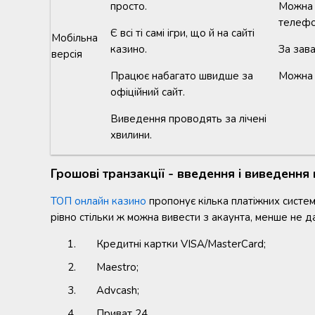
просто.
Можна 
телефо
Є всі ті самі ігри, що й на сайті
Мобільна
казино.
За зав
версія
Працює набагато швидше за
Можна з
офіційний сайт.
Виведення проводять за лічені
хвилини.
Грошові транзакції - введення і виведення
ТОП онлайн казино
пропонує кілька платіжних систем
рівно стільки ж можна вивести з акаунта, менше не д
Кредитні картки VISA/MasterCard;
Maestro;
Advcash;
Приват 24.