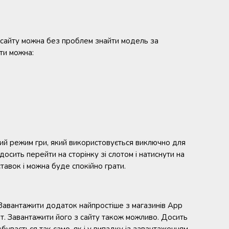
о сайту можна без проблем знайти модель за
ити можна:
ний режим гри, який використовується виключно для
досить перейти на сторінку зі слотом і натиснути на
тавок і можна буде спокійно грати.
. Завантажити додаток найпростіше з магазинів App
йт. Завантажити його з сайту також можливо. Досить
бувається так само, як і у випадку із завантаженням