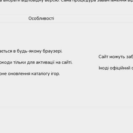
Особливості
ається в будь-якому браузері.
Сайт можуть за
коди тільки для активації на сайті.
Іноді офіційний 
рне оновлення каталогу ігор.